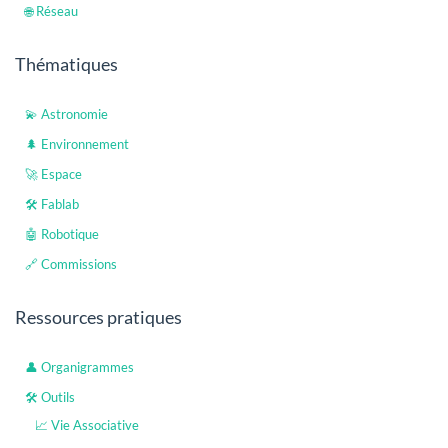
🌐 Réseau
Thématiques
💫 Astronomie
🌲 Environnement
🚀 Espace
🛠️ Fablab
🤖 Robotique
🔗 Commissions
Ressources pratiques
👤 Organigrammes
🛠️ Outils
📈 Vie Associative